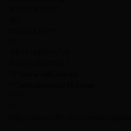
3.
??λ??У??λ??
塢?
??
2018
1
21
17
?
??
?绰
0531
88378724
?绰
0531
88377215
?У?
www.sdfz.edu.cn
???
sdfzzhaopin@163.com
????
??
:
http://www.sdfz.edu.cn/main/upl