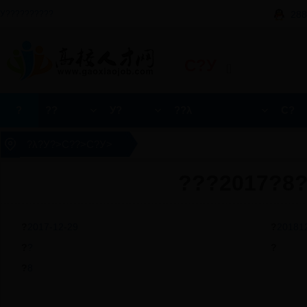
У??????????
288
С?У
[]
?
??
У?
??λ
С?
?λ?
У?
>
С??
>
С?У
>
???2017?8
?
2017-12-29
?
20181
?
?
?
?
8