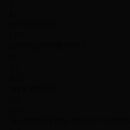
?
1.
1
????????????
2
???
3
??????μ?????飬????λ?
4
?
2.
?
1
С??
?
45
￡
1973
1
21
?
???
????
?ùе??????3?У???μ?????????“????”??