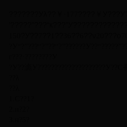
???????Уλ??￥·
????￥У???У
177
′?????”???“к???”У??????????
??
?У??
??
??
??
??ν
???о
150
7
1
36
6
20
7
?У“?”???“?”??“?”??????У??“?????
г???·????????У
?У??滮У????????????????????У??
??λ
??λ
1.
С??
1
?
2.
н?
2
?
3.
н?
5
?