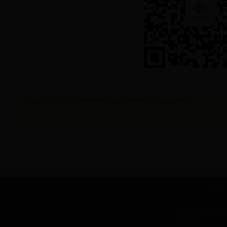
??λ????????????????????λ??????????裬п??Υ?
|
?
Copyright © 2007