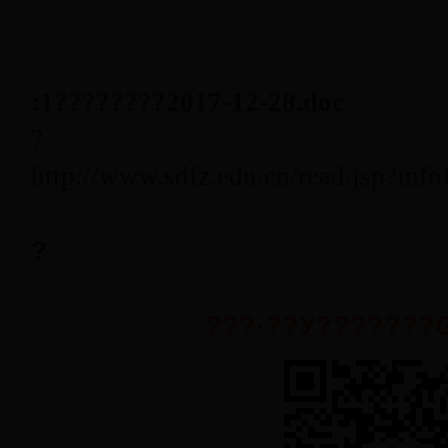
:1
????????
2017-12-28
.doc
?
http://www.sdfz.edu.cn/read.jsp?in
?
???·??У???????G