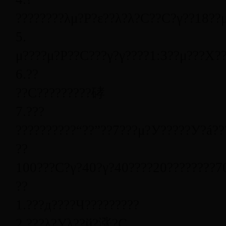
????????λμ?Ρ?ε??λ?λ?С??С?γ??
1
8
??
5.
μ????μ?Ρ??С???γ?γ????
1:3
??μ???Χ??
6.
??
??С?????????硣
7.
???
??????????“??”??
7
???μ?У?????У?á??
??
100
???С?γ?
40
?γ?
40
????
20
????????
7
??
1.
???д????Ч?????????
2.
???λ?Уλ??й?涨?С