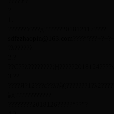
????У?
?
1.
??????У???д??????
2018
1
21
17
??
??
sdfzzhaopin@163.com
????“???
+
?
+
?
?λ?????λ
2.
?
??С??λ????????汨?????
2018
1
24
????
3.
??
????Я?
1
2
???ε??λ?顢???????
1
?λ2????
鼰????????????
????????
2018
1
26
?????“??”?
4.
?