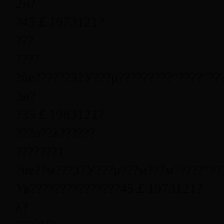
2
н?
?
45
￡
1973
1
21
?
???
????
?ùе??????3?У???μ?????????“????”??
3
н?
?
35
￡
1983
1
21
?
???о??λ??????
???????
1
?ùе??м???3?У???μ???м???м“????”??
Ув???????????????
45
￡
1973
1
21
?
λ?