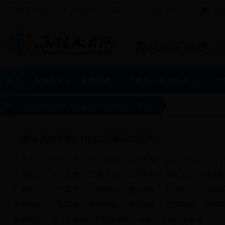
bet365赌博—国内访问量、信息量领先的高层次人才需求信息平台。
288
高校地区分类
[更
首 页
高端人才
高校招聘
公务员与事业单位
中小
当前位置：
bet365赌博
>
高校地区分类
>
省份高校导航（按首字母A-Z排序）
北京高校
天津高校
河北高校
山西高校
内蒙古高校
辽宁
山东高校
江苏高校
安徽高校
江西高校
浙江高校
福建高
广东高校
广西高校
海南高校
重庆高校
四川高校
云南高
甘肃高校
宁夏高校
青海高校
新疆高校
武汉高校
南京高
成都高校
双一流院校人才招聘专场
农林水人才招聘专场