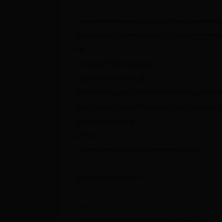
???????????У??Ρ?????????????е???????
н??У
λ
?У?
???????????????????????
(
)
12
19
?Χ
??У
???
?о
УΧ
2018
2017
(
1)
?
л????????к??￡彡
(
)
????
??λ?
??????????????ν??????
(
)
(
2018
7
31
?о?
??о?
(
)
35
(1982
12
19
?
)
30
(1987
12
19
?
)
26
(1991
1
???
?
??
(
)
(
2018
7
31
)
??λ??
(
)
?????λ?????У??????λ????????????λ
?
н??У
λ
?
?У???
(
)
65
(
2)
?
?
(
)
????С???????????
У??????н?
5
(jnedu.jinan.g