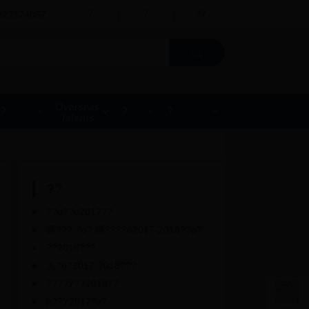
022324057
?
|
?
|
??
?
?
?
?
?
??о??о2017??
廪???·?о? 廪????о2017-2018??о?
??2018???
人?о?2017-2018???
????У??2018??
й??У2017?ν?