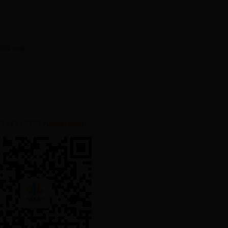
9284.html
·??У???????Gaoxiaojob