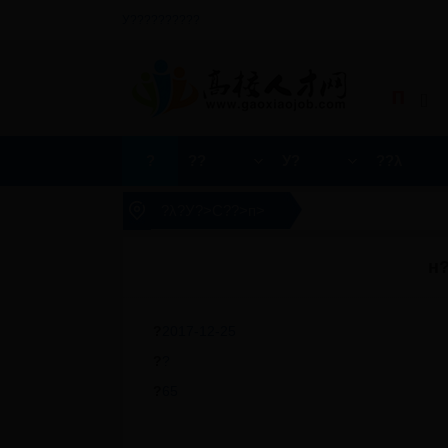
У??????????
п
[]
?
??
У?
??λ
?λ?
У?
>
С??
>
п
>
н?
?
2017-12-25
?
?
?
65