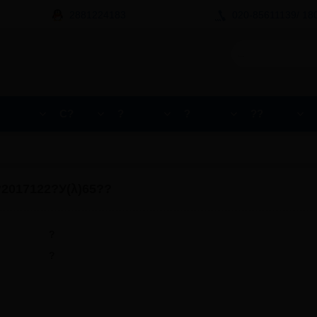
2881224183
020-85611139/ 18
С?
?
?
??
2017122?У(λ)65??
?
?