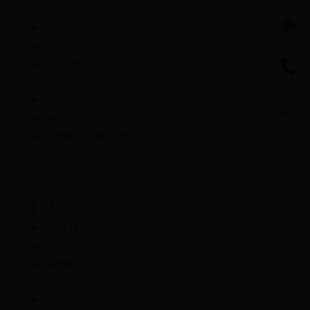
??
????У??2018??
й????о2017-2020PIλ?
QQ?
??????2017°??
????201712??λ?
??????2017-2018??ν???
?绰
??2018????
йú???2017н???
??
???軤??У2017??棨?
?н??2018?????
?
?
??2018?45??λ?
??????λ2018??ι?100?
й?2018??
?2018??У??о??λ????
???201711?22?