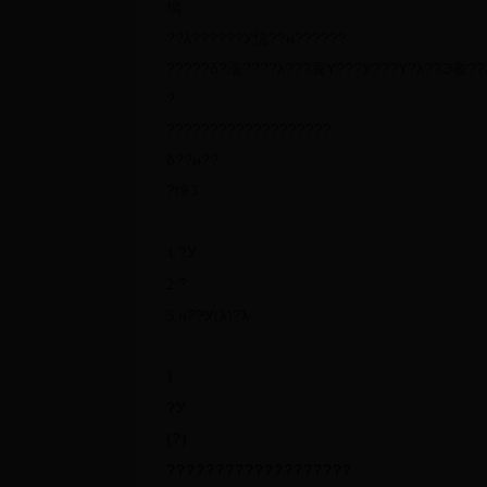
塢
??λ??????У忼??н??????
?????δ?涨????λ???飬Υ???У???Υ?λ??Э飬??
?
???????????????????
δ??н??
?绰
3
:
?У
1.
?
2.
н??У
λ
?λ
3.
(
)
1
?У
?
(
)
???????????????????