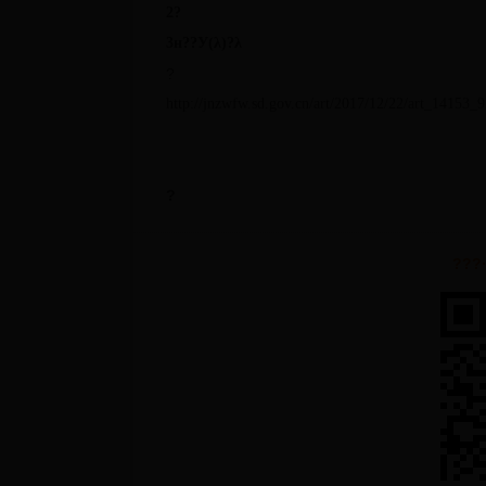
2
?
3
н??У
(
λ
)
?λ
?
http://jnzwfw.sd.gov.cn/art/2017/12/22/art_14153_
?
???