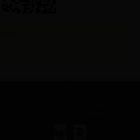
?裬п??Υ?
?
|
?
|
??
|
|
|
?
Copyright © 2007-2017 У? ? ??
ICP13048400-2
??绰020-85611139 QQ2881224183 ?info@gaoxiaojob.com
У??????????