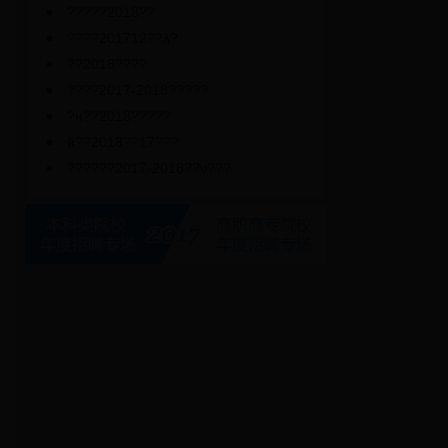
?????2018??
????201712??λ?
??2018????
????2017-2018?????
?н??2018?????
й??2018??17???
??????2017-2018??ν???