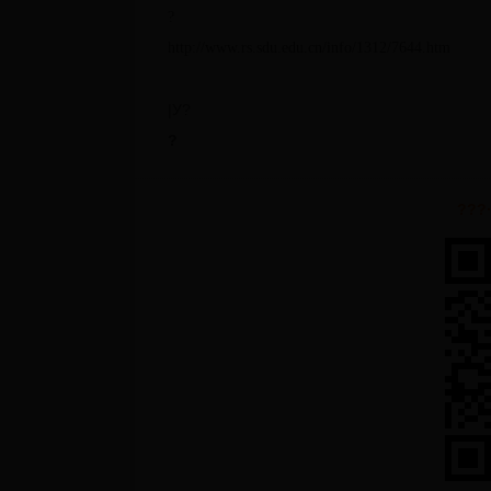
?
http://www.rs.sdu.edu.cn/info/1312/7644.htm
|У?
?
???