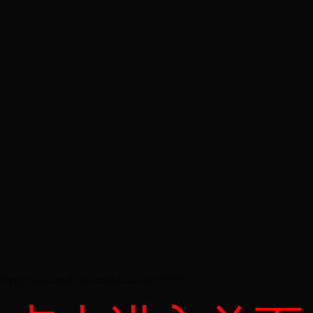
??
δ??????
http://www.cs.sdu.edu.cn/default.do