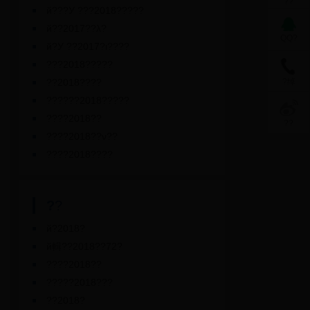
??
й???У ???2018?????
й??2017??λ?
QQ?
й?У ??2017?ι????
???2018?????
??2018????
?绰
??????2018?????
????2018??
??
????2018??ν??
????2018????
?
?
й?2018?
й輯??2018??72?
????2018??
?????2018???
??2018?