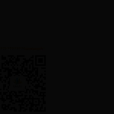
·??У???????Gaoxiaojob