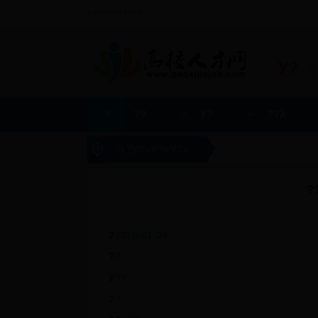
У??????????
У?
[]
?
??
У?
??λ
?λ?
У?
>
У?
>
У?
>
?
?
2018-01-09
?
?
У
?У
?
?