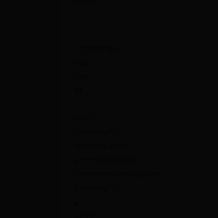
??ο
??
???????
?й?￡
2
??λ
?в
1
1
??
?
л???
1
?й??δ?κμ??
2
??????￡н????
3
??????
?
??
4
35
1983
1
1
???Э?????
????
鳤?
5
5
CCFA
????У?мī·
?
6
72
в
л???
1