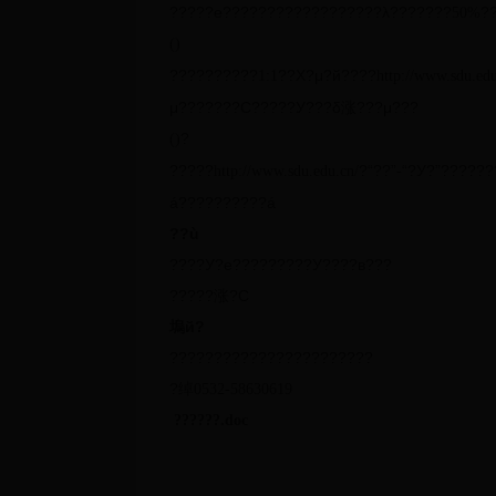
?????e??????????????????λ???????
?
50%
(
)
??????????
??Χ?μ?й????
1:1
http://www.sdu.ed
μ???????С?????У???δ涨???μ???
?
(
)
?????
?“??”
“?У?”??????
http://www.sdu.edu.cn/
-
á??????????á
??ù
????У?е?????????У????в???
?????涨?С
塢й?
???????????????????????
?绰
0532-58630619
??????
.doc