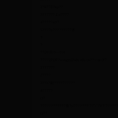
?й??δ?κμ??
2
??????￡н????
3
?????иУ?
4
????о?????????豸
5
?
?
??
—
2018
1
9
1
14
????2
?
??
в
У?
PDF
wangyj@sdu.edu.cn
+
+
+
??????
1
????
2
??λ?顢??????????
3
?????
4
?
(
)
????????????飬?μ???????“??”
“?У?”?????
-
??
(
)