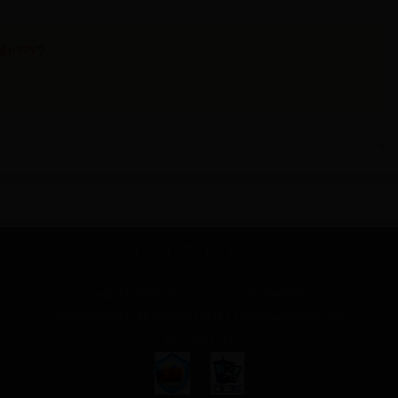
?裬п??Υ?
?
|
?
|
??
|
|
|
?
Copyright © 2007-2018 У? ? ??
ICP13048400-2
??绰020-85611139 QQ2881224183 ?info@gaoxiaojob.com
У??????????