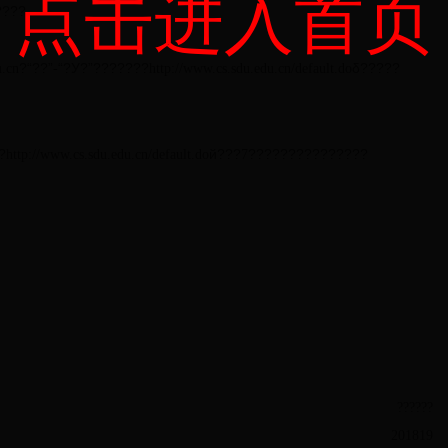
点击进入首页
????
?“??”
“?У?”???????
δ?????
u.cn
-
http://www.cs.sdu.edu.cn/default.do
?
й???
???????????????
http://www.cs.sdu.edu.cn/default.do
7
??????
2018
1
9