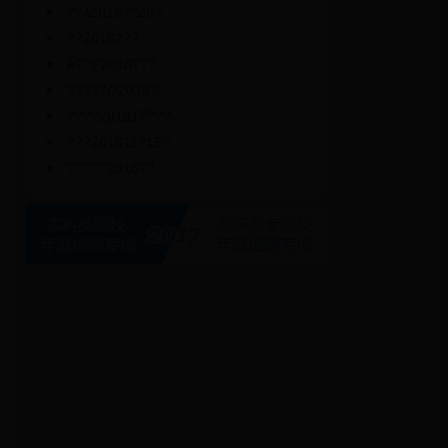
??λ2018??29?
??2018???
й??У2018???
?????ι?2018?
????201817???
???201811?15?
?????2018??