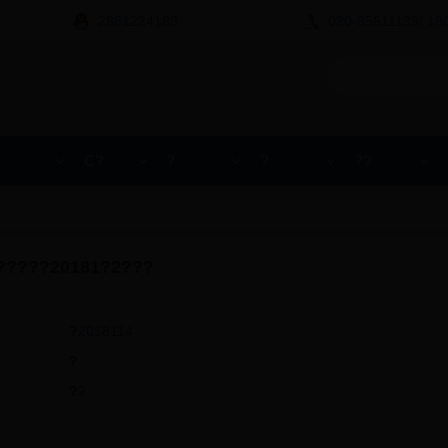
2881224183
020-85611139/ 18
С?
?
?
??
?????20181?2???
?
2018114
?
?
2